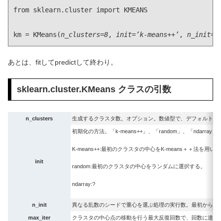
from sklearn.cluster import KMEANS

km = KMeans(
n_clusters=8
, 
init=’k-means++’
, 
n_init=1
あとは、fitしてpredictして終わり。
sklearn.cluster.KMeans クラスの引数
n_clusters
生成するクラスタ数。オプション。数値型で、デフォルトは
初期化の方法。「k-means++」、「random」、「ndarr
K-means++:最初のクラスタの中心をK-means＋＋法を用
init
random:最初のクラスタの中心をランダムに選択する。
ndarray:?
n_init
異なる乱数のシードで重心を選ぶ処理の実行数。最初から実行し
max_iter
クラスタの中心点の移動を行う最大反復回数で、回数に達した