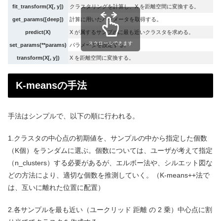
fit_transform(X[, y])
クラスタリングを計算し、X を距離空間に変換する。
get_params([deep])
計算に用いたパラメータを取得する。
predict(X)
X が属するサンプルに最も近いクラスタを求める。
スクロールできます
set_params(**params)
パラメータを設定する。
transform(X[, y])
X を距離空間に変換する。
K-meansの手法
手法はシンプルで、以下の順に行われる。
1.クラスタの中心点の初期値を、サンプルの中から指定した個数
（K個）をランダムに選ぶ。個数については、ユーザが考えて指定
（n_clusters）する必要があるが、エルボー法や、シルエット図な
どの方法により、適切な個数を推測していく。（K-means++法で
は、互いに離れた位置に配置）
2.各サンプルを最も近い（ユークリッド 距離 の 2 乗）中心点に割