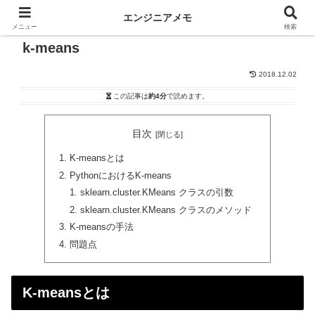
エンジニアメモ
メニュー
検索
k-means
2018.12.02
この記事は
約4分
で読めます。
目次
K-meansとは
PythonにおけるK-means
sklearn.cluster.KMeans クラスの引数
sklearn.cluster.KMeans クラスのメソッド
K-meansの手法
問題点
K-meansとは