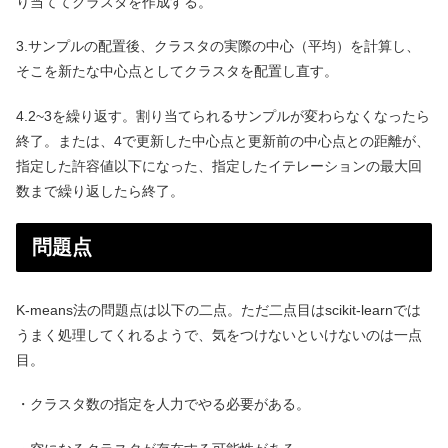
り当ててクラスタを作成する。
3.サンプルの配置後、クラスタの実際の中心（平均）を計算し、
そこを新たな中心点としてクラスタを配置し直す。
4.2~3を繰り返す。割り当てられるサンプルが変わらなくなったら
終了。または、4で更新した中心点と更新前の中心点との距離が、
指定した許容値以下になった、指定したイテレーションの最大回
数まで繰り返したら終了。
問題点
K-means法の問題点は以下の二点。ただ二点目はscikit-learnでは
うまく処理してくれるようで、気をつけないといけないのは一点
目。
・クラスタ数の指定を人力でやる必要がある。