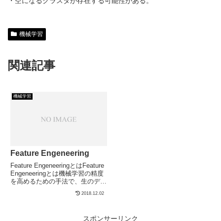
・空になるクラスタが存在する可能性がある。
機械学習
関連記事
機械学習
Feature Engeneering
Feature EngeneeringとはFeature
Engeneeringとは機械学習の精度
を高めるための手法で、生のデー
タから機械学習に適したデータ
2018.12.02
（特徴）を作成するもの。機械学
習に必要な労力...
スポンサーリンク