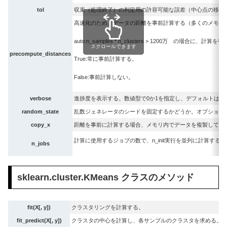
tol
収束（処理終了）の判定用の許容可能な誤差（中心点の移動距
高速化のため、データの距離を事前計算する（多くのメモリが必要）
auto:n_samples * n_clusters > 1200万 の場
スクロールできます
precompute_distances
True:常に事前計算する。
False:事前計算しない。
verbose
進捗度を表示する。数値型で0か1を指定し、デフォルトは0
random_state
乱数ジェネレータのシードを固定するかどうか。オプション。数値型かR
copy_x
距離を事前に計算する場合、メモリ内でデータを複製してから実行
計算に使用するジョブの数で、n_init実行を並列に計算するこ
n_jobs
sklearn.cluster.KMeans クラスのメソッド
fit(X[, y])
クラスタリングを計算する。
fit_predict(X[, y])
クラスタの中心を計算し、各サンプルのクラスタを求める。